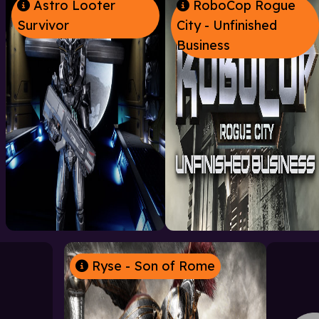
Astro Looter
RoboCop Rogue
Survivor
City - Unfinished
Business
Ryse - Son of Rome