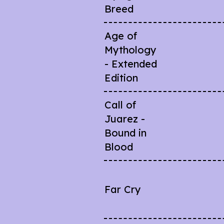
Breed
Age of
Mythology
- Extended
Edition
Call of
Juarez -
Bound in
Blood
Far Cry