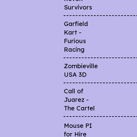
Survivors
Garfield
Kart -
Furious
Racing
Zombieville
USA 3D
Call of
Juarez -
The Cartel
Mouse PI
for Hire