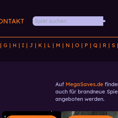
ONTAKT
|
G
|
H
|
I
|
J
|
K
|
L
|
M
|
N
|
O
|
P
|
Q
|
R
|
S
Auf
MegaSaves.de
finde
auch für brandneue Spiel
angeboten werden.